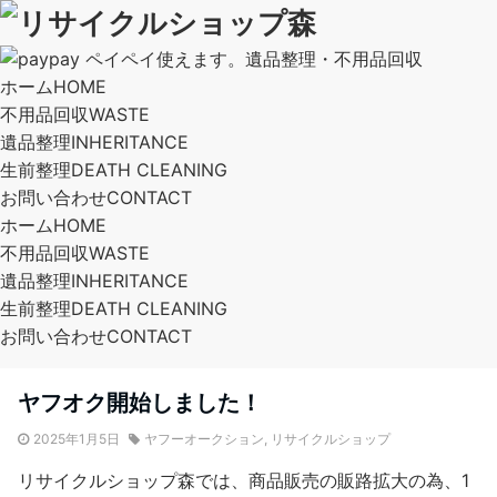
ホーム
HOME
不用品回収
WASTE
遺品整理
INHERITANCE
生前整理
DEATH CLEANING
お問い合わせ
CONTACT
ホーム
HOME
不用品回収
WASTE
遺品整理
INHERITANCE
生前整理
DEATH CLEANING
お問い合わせ
CONTACT
ヤフオク開始しました！
2025年1月5日
ヤフーオークション
,
リサイクルショップ
リサイクルショップ森では、商品販売の販路拡大の為、1